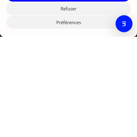
Agence marketing IA Paris
Refuser
121 rue d'Aguesseau
92100 Boulogne-Billancourt
Préférences
© Nexize 2026
Solutions
nex;insider
nex:curator
nex:converter
nexiia
Services
Stratégies digitales
Lead generation
Fundraising digital
Développement web
Formations digitales
Contact
Tél.
+33 1 46 94 04 64