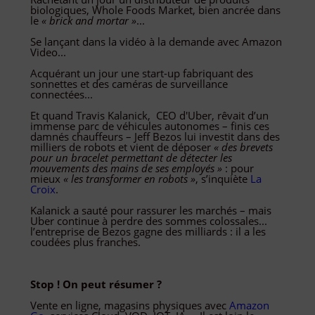
biologiques, Whole Foods Market, bien ancrée dans
le
«
brick and mortar
»
...
Se lançant dans la vidéo à la demande avec Amazon
Video...
Acquérant un jour une start-up fabriquant des
sonnettes et des caméras de surveillance
connectées...
Et quand Travis Kalanick, CEO d'Uber, rêvait d’un
immense parc de véhicules autonomes – finis ces
damnés chauffeurs – Jeff Bezos lui investit dans des
milliers de robots et vient de déposer
« des brevets
pour un bracelet permettant de détecter les
mouvements des mains de ses employés »
: pour
mieux
« les transformer en robot
s »
, s’inquiète
La
Croix
.
Kalanick a sauté pour rassurer les marchés – mais
Uber continue à perdre des sommes colossales...
l’entreprise de Bezos gagne des milliards : il a les
coudées plus franches.
Stop ! On peut résumer ?
Vente en ligne, magasins physiques avec
Amazon