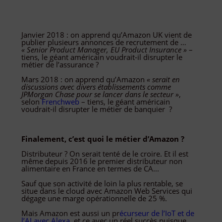
Janvier 2018 : on apprend qu’Amazon UK vient de
publier plusieurs annonces de recrutement de …
« Senior Product Manager, EU Product Insurance »
–
tiens, le géant américain voudrait-il disrupter le
métier de l’assurance ?
Mars 2018 : on apprend qu’Amazon
« serait en
discussions avec divers établissements comme
JPMorgan Chase pour se lancer dans le secteur »
,
selon
Frenchweb
– tiens, le géant américain
voudrait-il disrupter le métier de banquier ?
Finalement, c’est quoi le métier d’Amazon ?
Distributeur ? On serait tenté de le croire. Et il est
même depuis 2016 le premier distributeur non
alimentaire en France en termes de CA...
Sauf que son activité de loin la plus rentable, se
situe dans le cloud avec Amazon Web Services qui
dégage une marge opérationnelle de 25 %.
Mais Amazon est aussi un pr
écurseur de l’IoT et de
l’AI avec Alexa
, et ce avec un réel succès puisque