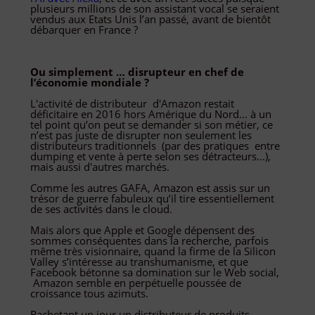
plusieurs millions de son assistant vocal se seraient
vendus aux Etats Unis l’an passé, avant de bientôt
débarquer en France ?
Ou simplement … disrupteur en chef de
l’économie mondiale ?
L'activité de distributeur d'Amazon restait
déficitaire en 2016 hors Amérique du Nord... à un
tel point qu’on peut se demander si son métier, ce
n’est pas juste de disrupter non seulement les
distributeurs traditionnels (par des pratiques
entre
dumping et vente à perte selon ses détracteurs...),
mais aussi d'autres marchés.
Comme les autres GAFA, Amazon est assis sur un
trésor de guerre fabuleux qu’il tire essentiellement
de ses activités dans le cloud.
Mais alors que Apple et Google dépensent des
sommes conséquentes dans la recherche, parfois
même très visionnaire, quand la firme de la Silicon
Valley s’intéresse au transhumanisme, et que
Facebook bétonne sa domination sur le Web social,
Amazon semble en perpétuelle poussée de
croissance tous azimuts.
Rachetant un jour un distributeur de produits