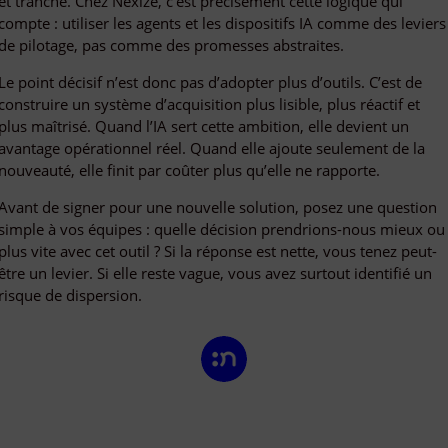
et tranche. Chez Nexize, c’est précisément cette logique qui
compte : utiliser les agents et les dispositifs IA comme des leviers
de pilotage, pas comme des promesses abstraites.
Le point décisif n’est donc pas d’adopter plus d’outils. C’est de
construire un système d’acquisition plus lisible, plus réactif et
plus maîtrisé. Quand l’IA sert cette ambition, elle devient un
avantage opérationnel réel. Quand elle ajoute seulement de la
nouveauté, elle finit par coûter plus qu’elle ne rapporte.
Avant de signer pour une nouvelle solution, posez une question
simple à vos équipes : quelle décision prendrions-nous mieux ou
plus vite avec cet outil ? Si la réponse est nette, vous tenez peut-
être un levier. Si elle reste vague, vous avez surtout identifié un
risque de dispersion.