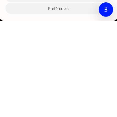
Préférences
Agence marketing IA Paris
121 rue d'Aguesseau
92100 Boulogne-Billancourt
© Nexize 2026
Solutions