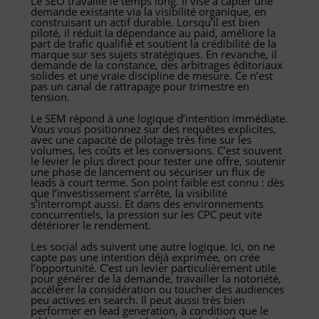
Le SEO travaille le temps long. Il vise à capter une
demande existante via la visibilité organique, en
construisant un actif durable. Lorsqu’il est bien
piloté, il réduit la dépendance au paid, améliore la
part de trafic qualifié et soutient la crédibilité de la
marque sur ses sujets stratégiques. En revanche, il
demande de la constance, des arbitrages éditoriaux
solides et une vraie discipline de mesure. Ce n’est
pas un canal de rattrapage pour trimestre en
tension.
Le SEM répond à une logique d’intention immédiate.
Vous vous positionnez sur des requêtes explicites,
avec une capacité de pilotage très fine sur les
volumes, les coûts et les conversions. C’est souvent
le levier le plus direct pour tester une offre, soutenir
une phase de lancement ou sécuriser un flux de
leads à court terme. Son point faible est connu : dès
que l’investissement s’arrête, la visibilité
s’interrompt aussi. Et dans des environnements
concurrentiels, la pression sur les CPC peut vite
détériorer le rendement.
Les social ads suivent une autre logique. Ici, on ne
capte pas une intention déjà exprimée, on crée
l’opportunité. C’est un levier particulièrement utile
pour générer de la demande, travailler la notoriété,
accélérer la considération ou toucher des audiences
peu actives en search. Il peut aussi très bien
performer en lead generation, à condition que le