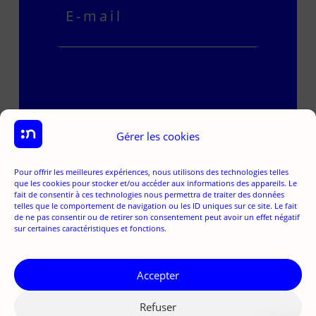
Je m'abonne
Gérer les cookies
Pour offrir les meilleures expériences, nous utilisons des technologies telles
que les cookies pour stocker et/ou accéder aux informations des appareils. Le
fait de consentir à ces technologies nous permettra de traiter des données
telles que le comportement de navigation ou les ID uniques sur ce site. Le fait
de ne pas consentir ou de retirer son consentement peut avoir un effet négatif
sur certaines caractéristiques et fonctions.
Accepter
Refuser