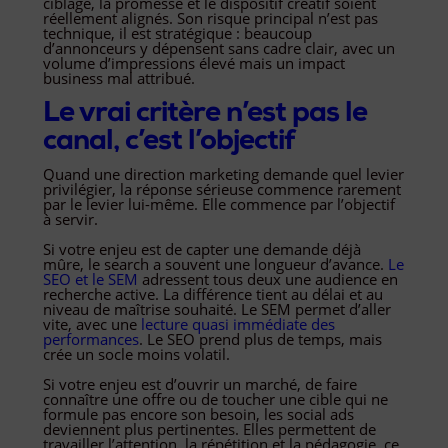
ciblage, la promesse et le dispositif créatif soient
réellement alignés. Son risque principal n’est pas
technique, il est stratégique : beaucoup
d’annonceurs y dépensent sans cadre clair, avec un
volume d’impressions élevé mais un impact
business mal attribué.
Le vrai critère n’est pas le
canal, c’est l’objectif
Quand une direction marketing demande quel levier
privilégier, la réponse sérieuse commence rarement
par le levier lui-même. Elle commence par l’objectif
à servir.
Si votre enjeu est de capter une demande déjà
mûre, le search a souvent une longueur d’avance.
Le
SEO et le SEM
adressent tous deux une audience en
recherche active. La différence tient au délai et au
niveau de maîtrise souhaité. Le SEM permet d’aller
vite, avec une
lecture quasi immédiate des
performances
. Le SEO prend plus de temps, mais
crée un socle moins volatil.
Si votre enjeu est d’ouvrir un marché, de faire
connaître une offre ou de toucher une cible qui ne
formule pas encore son besoin, les social ads
deviennent plus pertinentes. Elles permettent de
travailler l’attention, la répétition et la pédagogie, ce