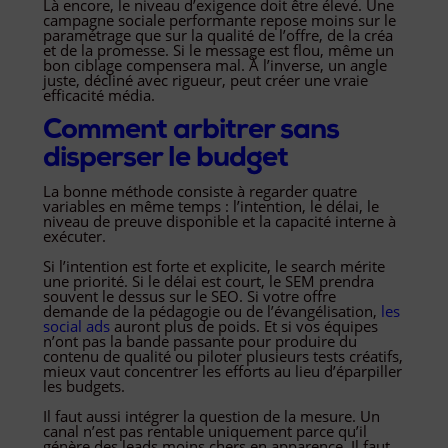
Là encore, le niveau d’exigence doit être élevé. Une
campagne sociale performante repose moins sur le
paramétrage que sur la qualité de l’offre, de la créa
et de la promesse. Si le message est flou, même un
bon ciblage compensera mal. À l’inverse, un angle
juste, décliné avec rigueur, peut créer une vraie
efficacité média.
Comment arbitrer sans
disperser le budget
La bonne méthode consiste à regarder quatre
variables en même temps : l’intention, le délai, le
niveau de preuve disponible et la capacité interne à
exécuter.
Si l’intention est forte et explicite, le search mérite
une priorité. Si le délai est court, le SEM prendra
souvent le dessus sur le SEO. Si votre offre
demande de la pédagogie ou de l’évangélisation,
les
social ads
auront plus de poids. Et si vos équipes
n’ont pas la bande passante pour produire du
contenu de qualité ou piloter plusieurs tests créatifs,
mieux vaut concentrer les efforts au lieu d’éparpiller
les budgets.
Il faut aussi intégrer la question de la mesure. Un
canal n’est pas rentable uniquement parce qu’il
génère des leads moins chers en apparence. Il faut