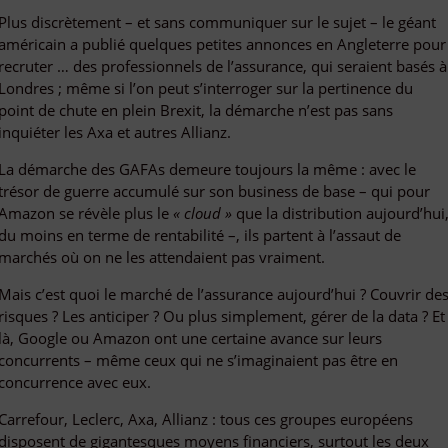
Plus discrètement – et sans communiquer sur le sujet – le géant
américain a publié quelques petites annonces en Angleterre pour
recruter … des professionnels de l’assurance, qui seraient basés à
Londres ; même si l’on peut s’interroger sur la pertinence du
point de chute en plein Brexit, la démarche n’est pas sans
inquiéter les Axa et autres Allianz.
La démarche des GAFAs demeure toujours la même : avec le
trésor de guerre accumulé sur son business de base – qui pour
Amazon se révèle plus le
« cloud »
que la distribution aujourd’hui
du moins en terme de rentabilité –, ils partent à l’assaut de
marchés où on ne les attendaient pas vraiment.
Mais c’est quoi le marché de l’assurance aujourd’hui ? Couvrir de
risques ? Les anticiper ? Ou plus simplement, gérer de la data ? Et
là, Google ou Amazon ont une certaine avance sur leurs
concurrents – même ceux qui ne s’imaginaient pas être en
concurrence avec eux.
Carrefour, Leclerc, Axa, Allianz : tous ces groupes européens
disposent de gigantesques moyens financiers, surtout les deux