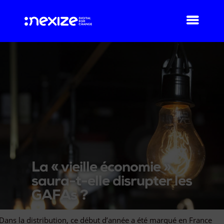
La « vieille économie »
saura-t-elle disrupter les
GAFAs ?
Dans la distribution, ce début d’année a été marqué en France