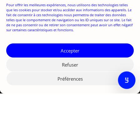
Pour offrir les meilleures expériences, nous utilisons des technologies telles
que les cookies pour stocker et/ou accéder aux informations des appareils. Le
fait de consentir à ces technologies nous permettra de traiter des données
telles que le comportement de navigation ou les ID uniques sur ce site. Le fait
de ne pas consentir ou de retirer son consentement peut avoir un effet négatif
Agence marketing IA Paris
sur certaines caractéristiques et fonctions.
121 rue d'Aguesseau
92100 Boulogne-Billancourt
© Nexize 2026
Accepter
Solutions
Refuser
nex;insider
nex:curator
Préférences
nex:converter
nexiia
Services
Stratégies digitales
Lead generation
Fundraising digital
Développement web
Formations digitales