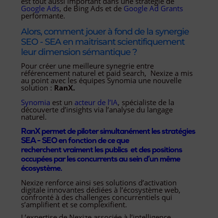
est tout aussi important dans une stratégie de
Google Ads
, de Bing Ads et de
Google Ad Grants
performante.
Alors, comment jouer à fond de la synergie
SEO - SEA en maitrisant scientifiquement
leur dimension sémantique ?
Pour créer une meilleure synegrie entre
référencement naturel et paid search, Nexize a mis
au point avec les équipes Synomia une nouvelle
solution :
RanX.
Synomia
est un
acteur de l’IA
, spécialiste de la
découverte d’insights via l’analyse du langage
naturel.
RanX permet de piloter simultanément les stratégies
SEA - SEO en fonction de ce que
recherchent vraiment les publics et des positions
occupées par les concurrents au sein d’un même
écosystème.
Nexize renforce ainsi ses solutions d’activation
digitale innovantes dédiées à l’écosystème web,
confronté à des challenges concurrentiels qui
s’amplifient et se complexifient.
L’expertise de Nexize associée à l’intelligence