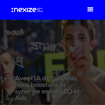
Avec l’IA de Synomia,
nous boostons la
synergie entre SEO et
Ads