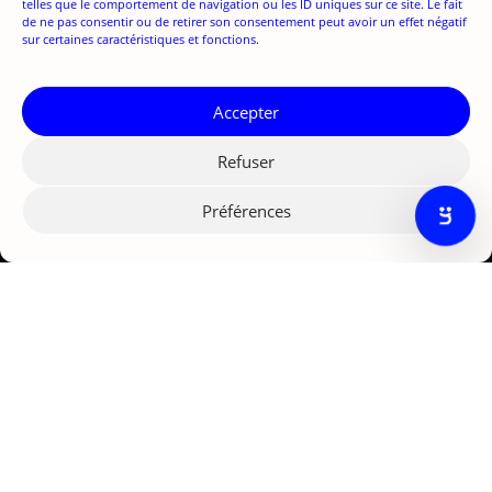
telles que le comportement de navigation ou les ID uniques sur ce site. Le fait
de ne pas consentir ou de retirer son consentement peut avoir un effet négatif
sur certaines caractéristiques et fonctions.
Accepter
Refuser
Préférences
Agence marketing IA Paris
121 rue d'Aguesseau
92100 Boulogne-Billancourt
© Nexize 2026
solutions IA
nex;insider
nex:curator
nex:converter
nexiia